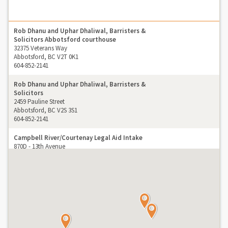
Rob Dhanu and Uphar Dhaliwal, Barristers &
Solicitors Abbotsford courthouse
32375 Veterans Way
Abbotsford, BC V2T 0K1
604-852-2141
Rob Dhanu and Uphar Dhaliwal, Barristers &
Solicitors
2459 Pauline Street
Abbotsford, BC V2S 3S1
604-852-2141
Campbell River/Courtenay Legal Aid Intake
870D - 13th Avenue
Campbell River, BC V9W 4H2
778-336-9493
Chilliwack Legal Aid Intake Chilliwack Courthouse
2nd Floor
46085 Yale Road
Chilliwack, BC V2P 2L8
604-793-7243